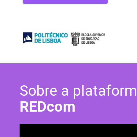
Sobre a platafor
REDcom